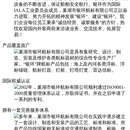
设备的不断改进，保证船舶安全航行。银环作为国际
IALA工业委员会成员，巢湖市银环航标有限公司正以奋
力进取、努力开拓的精神发展”银环“、建设”银环“。我
们企业每位员工秉承”诚信经营、诚挚服务“的方针，热
忱欢迎国内外客商前来洽谈业务、交流技术、拓展贸
易！
产品覆盖面广
巢湖市银环航标有限公司是具有集研究、设计、制
造、安装及维护各类航标器材的综合性专业生产厂
家。“银环”牌航标产品包括：海上及内河各类浮标、浮
标锚链、航标灯器、灯桩、灯塔灯笼、雷达信标。
国际权威认证
2002年，巢湖市银环航标有限公司顺利通过ISO9001-
2000质量管理体系认证，并取得证书。并在之后申请了
一系列的专利。
拥有一套完善服务体系
多年来，巢湖市银环航标有限公司在实践中逐步建立
了一套设计、制造和安装产品的工艺、标准和标准。所
有产品均按国家相关标准或交通部标准制造、检验，使