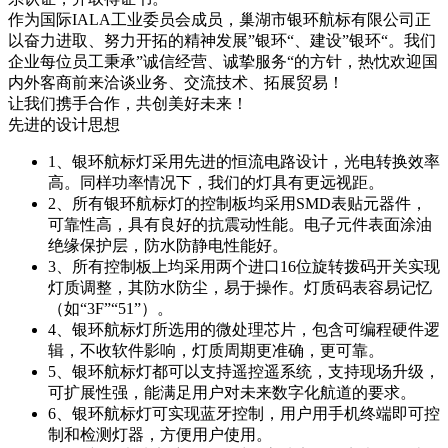
作为国际IALA工业委员会成员，巢湖市银环航标有限公司正
以奋力进取、努力开拓的精神发展”银环“、建设”银环“。我们
企业每位员工秉承”诚信经营、诚挚服务“的方针，热忱欢迎国
内外客商前来洽谈业务、交流技术、拓展贸易！
让我们携手合作，共创美好未来！
先进的设计思想
1、
银环航标灯采用先进的恒流电路设计，光电转换效率
高。同样功率情况下，我们的灯具有更远视距。
2、
所有银环航标灯的控制板均采用SMD表贴元器件，
可靠性高，具有良好的抗震动性能。电子元件表面涂油
绝缘保护层，防水防静电性能好。
3、
所有控制板上均采用两个进口16位旋转拨码开关实现
灯质调整，其防水防尘，易于操作。灯质码表容易记忆
（如“3F”“51”）。
4、
银环航标灯所选用的微处理芯片，包含可编程硬件逻
辑，不收软件影响，灯质周期更准确，更可靠。
5、
银环航标灯都可以支持遥控遥系统，支持现场升级，
可扩展性强，能满足用户对未来数字化航道的要求。
6、
银环航标灯可实现蓝牙控制，用户用手机终端即可控
制和检测灯器，方便用户使用。